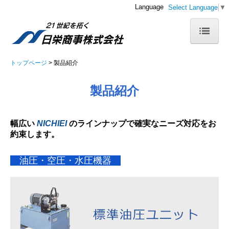
Language
Select Language
▼
トップページ
トップページ
製品紹介
会社案内
製品紹介
事業内容
アクセス
幅広い
NICHIEI
のラインナップで確実なニーズ対応をお
約束します。
製品紹介
油圧・空圧・水圧機器
営業品目
取扱メーカー
主要客先