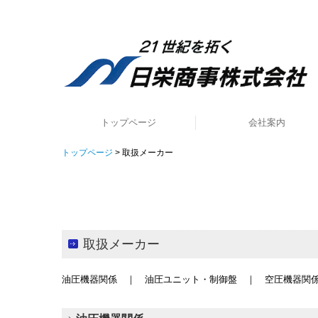
トップページ
会社案内
トップページ
取扱メーカー
事業内容
アクセス
取扱メーカー
油圧機器関係
｜
油圧ユニット・制御盤
｜
空圧機器関