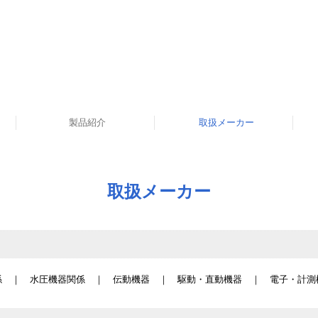
製品紹介
取扱メーカー
営業品目
取扱メーカー
係
｜
水圧機器関係
｜
伝動機器
｜
駆動・直動機器
｜
電子・計測